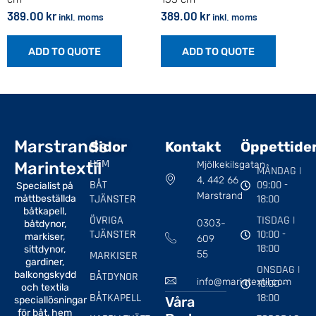
389.00
kr
389.00
kr
inkl. moms
inkl. moms
ADD TO QUOTE
ADD TO QUOTE
Marstrands
Sidor
Kontakt
Öppettide
HEM
Marintextil
Mjölkekilsgatan
MÅNDAG |
4, 442 66
BÅT
09:00 -
Specialist på
Marstrand
TJÄNSTER
18:00
måttbeställda
båtkapell,
ÖVRIGA
TISDAG |
0303-
båtdynor,
TJÄNSTER
10:00 -
markiser,
609
18:00
sittdynor,
MARKISER
55
gardiner,
ONSDAG |
balkongskydd
BÅTDYNOR
info@marintextil.com
10:00 -
och textila
BÅTKAPELL
18:00
Våra
speciallösningar
för båt, hem