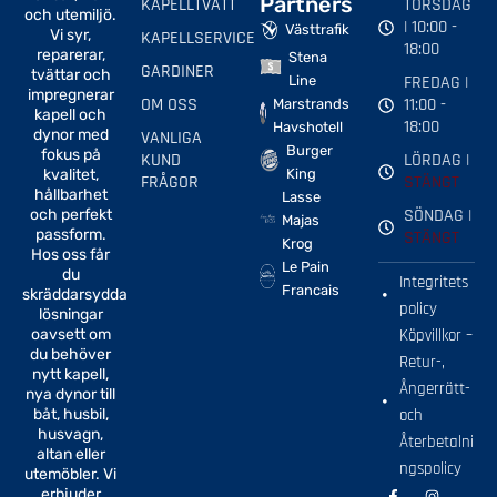
Partners
KAPELLTVÄTT
TORSDAG
och utemiljö.
| 10:00 -
Västtrafik
Vi syr,
KAPELLSERVICE
18:00
reparerar,
Stena
GARDINER
tvättar och
FREDAG |
Line
impregnerar
OM OSS
11:00 -
Marstrands
kapell och
18:00
Havshotell
dynor med
VANLIGA
Burger
fokus på
KUND
LÖRDAG |
kvalitet,
King
FRÅGOR
STÄNGT
hållbarhet
Lasse
SÖNDAG |
och perfekt
Majas
passform.
STÄNGT
Krog
Hos oss får
Le Pain
du
Integritets
Francais
skräddarsydda
policy
lösningar
oavsett om
Köpvillkor –
du behöver
Retur-,
nytt kapell,
Ångerrätt-
nya dynor till
båt, husbil,
och
husvagn,
Återbetalni
altan eller
ngspolicy
utemöbler. Vi
F
I
erbjuder