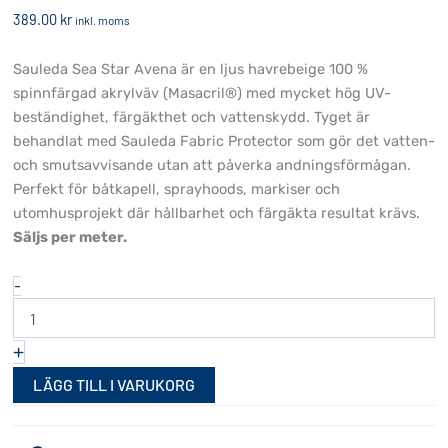
389.00
kr
inkl. moms
Sauleda Sea Star Avena är en ljus havrebeige 100 %
spinnfärgad akrylväv (Masacril®) med mycket hög UV-
beständighet, färgäkthet och vattenskydd. Tyget är
behandlat med Sauleda Fabric Protector som gör det vatten-
och smutsavvisande utan att påverka andningsförmågan.
Perfekt för båtkapell, sprayhoods, markiser och
utomhusprojekt där hållbarhet och färgäkta resultat krävs.
Säljs per meter.
Sauleda
-
Sea
Star
Avena
+
153
cm
LÄGG TILL I VARUKORG
mängd