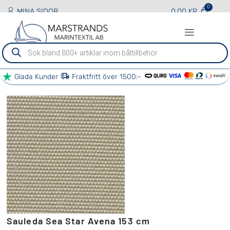
MINA SIDOR
0.00
KR
Sök
efter
produkter
Glada Kunder
Fraktfritt över 1500:-
BÅT TJÄNSTER
ÖVRIGA TJÄNSTER
VÅRA PARTNERS
KONTAKTA OSS
Sauleda Sea Star Avena 153 cm