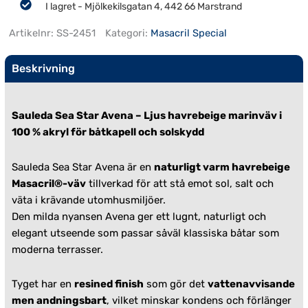
I lagret - Mjölkekilsgatan 4, 442 66 Marstrand
Artikelnr:
SS-2451
Kategori:
Masacril Special
Beskrivning
Sauleda Sea Star Avena – Ljus havrebeige marinväv i
100 % akryl för båtkapell och solskydd
Sauleda Sea Star Avena är en
naturligt varm havrebeige
Masacril®-väv
tillverkad för att stå emot sol, salt och
väta i krävande utomhusmiljöer.
Den milda nyansen Avena ger ett lugnt, naturligt och
elegant utseende som passar såväl klassiska båtar som
moderna terrasser.
Tyget har en
resined finish
som gör det
vattenavvisande
men andningsbart
, vilket minskar kondens och förlänger