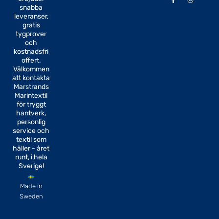
a
n
snabba
c
s
e
t
leveranser,
b
a
gratis
o
g
tygprover
o
r
k
a
och
-
m
kostnadsfri
f
offert.
Välkommen
att kontakta
Marstrands
Marintextil
för tryggt
hantverk,
personlig
service och
textil som
håller - året
runt, i hela
Sverige!
Made in
Sweden