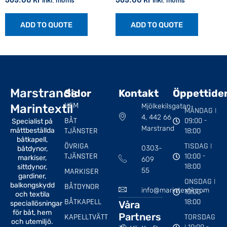
ADD TO QUOTE
ADD TO QUOTE
Marstrands
Sidor
Kontakt
Öppettide
HEM
Marintextil
Mjölkekilsgatan
MÅNDAG |
4, 442 66
BÅT
09:00 -
Specialist på
Marstrand
TJÄNSTER
18:00
måttbeställda
båtkapell,
ÖVRIGA
TISDAG |
0303-
båtdynor,
TJÄNSTER
10:00 -
markiser,
609
18:00
sittdynor,
MARKISER
55
gardiner,
ONSDAG |
balkongskydd
BÅTDYNOR
info@marintextil.com
10:00 -
och textila
BÅTKAPELL
18:00
Våra
speciallösningar
för båt, hem
Partners
KAPELLTVÄTT
TORSDAG
och utemiljö.