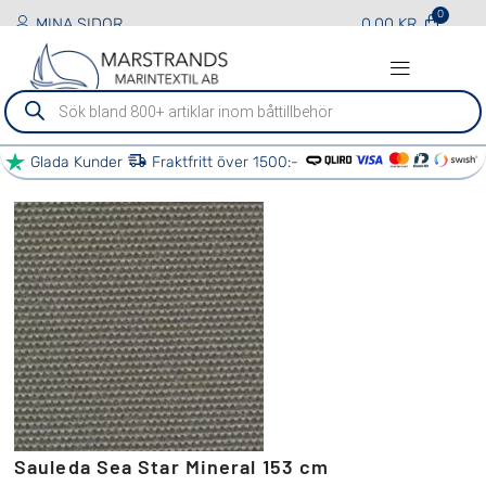
MINA SIDOR
0.00
KR
Sök
efter
produkter
Glada Kunder
Fraktfritt över 1500:-
BÅT TJÄNSTER
ÖVRIGA TJÄNSTER
VÅRA PARTNERS
KONTAKTA OSS
Sauleda Sea Star Mineral 153 cm