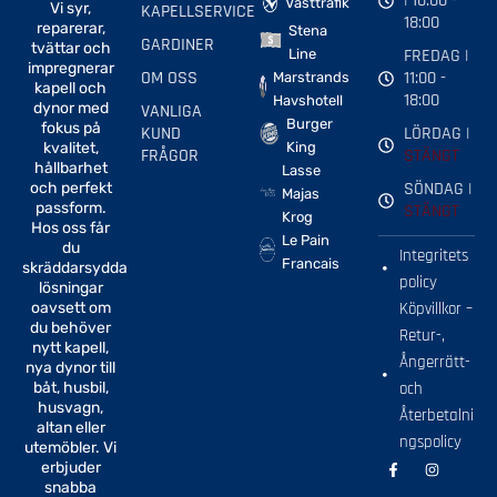
| 10:00 -
Västtrafik
Vi syr,
KAPELLSERVICE
18:00
reparerar,
Stena
GARDINER
tvättar och
FREDAG |
Line
impregnerar
OM OSS
11:00 -
Marstrands
kapell och
18:00
Havshotell
dynor med
VANLIGA
Burger
fokus på
KUND
LÖRDAG |
kvalitet,
King
FRÅGOR
STÄNGT
hållbarhet
Lasse
SÖNDAG |
och perfekt
Majas
passform.
STÄNGT
Krog
Hos oss får
Le Pain
du
Integritets
Francais
skräddarsydda
policy
lösningar
oavsett om
Köpvillkor –
du behöver
Retur-,
nytt kapell,
Ångerrätt-
nya dynor till
båt, husbil,
och
husvagn,
Återbetalni
altan eller
ngspolicy
utemöbler. Vi
F
I
erbjuder
a
n
snabba
c
s