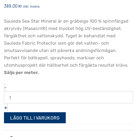
389.00
kr
inkl. moms
Sauleda Sea Star Mineral är en gråbeige 100 % spinnfärgad
akrylväv (Masacril®) med mycket hög UV-beständighet,
färgäkthet och vattenskydd. Tyget är behandlat med
Sauleda Fabric Protector som gör det vatten- och
smutsavvisande utan att påverka andningsförmågan.
Perfekt för båtkapell, sprayhoods, markiser och
utomhusprojekt där hållbarhet och färgäkta resultat krävs.
Säljs per meter.
Sauleda
-
Sea
Star
Mineral
+
153
cm
LÄGG TILL I VARUKORG
mängd