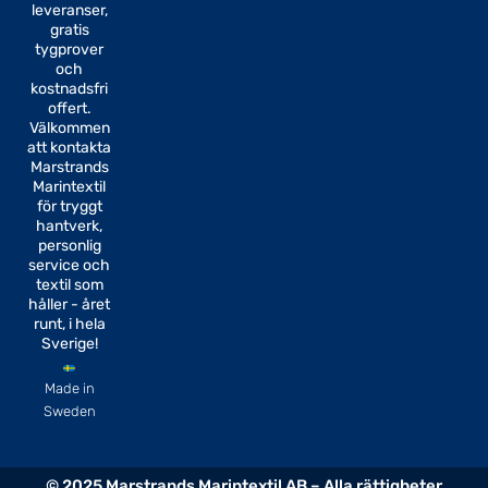
e
t
leveranser,
b
a
gratis
o
g
tygprover
o
r
k
a
och
-
m
kostnadsfri
f
offert.
Välkommen
att kontakta
Marstrands
Marintextil
för tryggt
hantverk,
personlig
service och
textil som
håller - året
runt, i hela
Sverige!
Made in
Sweden
© 2025 Marstrands Marintextil AB – Alla rättigheter