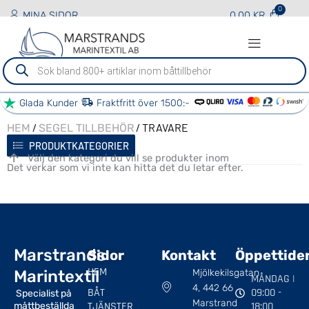
MINA SIDOR
0.00
KR
Sök
efter
produkter
Glada Kunder
Fraktfritt över 1500:-
/
/ TRAVARE
HEM
SEGEL TILLBEHÖR
PRODUKTKATEGORIER
Välj den kategori du vill se produkter inom
Det verkar som vi inte kan hitta det du letar efter.
Marstrands
Sidor
Kontakt
Öppettide
HEM
Marintextil
Mjölkekilsgatan
MÅNDAG |
4, 442 66
BÅT
09:00 -
Specialist på
Marstrand
TJÄNSTER
18:00
måttbeställda