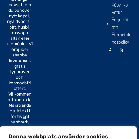
oavsett om
Köpvillkor –
du behöver
Retur-,
nytt kapell,
Ångerrätt-
nya dynor till
båt, husbil,
och
husvagn,
Återbetalni
altan eller
ngspolicy
utemöbler. Vi
F
I
erbjuder
a
n
snabba
c
s
e
t
leveranser,
b
a
gratis
o
g
tygprover
o
r
k
a
och
-
m
kostnadsfri
f
offert.
Välkommen
att kontakta
Marstrands
Marintextil
för tryggt
hantverk,
personlig
service och
Denna webbplats använder cookies
textil som