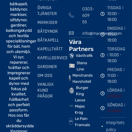
båtkapell,
ÖVRIGA
TISDAG |
0303-
båtdynor,
TJÄNSTER
10:00 -
markiser,
609
18:00
sittdynor,
MARKISER
55
gardiner,
ONSDAG |
balkongskydd
BÅTDYNOR
info@marintextil.com
10:00 -
och textila
BÅTKAPELL
18:00
Våra
speciallösningar
för båt, hem
Partners
KAPELLTVÄTT
TORSDAG
och utemiljö.
| 10:00 -
Västtrafik
Vi syr,
KAPELLSERVICE
18:00
reparerar,
Stena
GARDINER
tvättar och
FREDAG |
Line
impregnerar
OM OSS
11:00 -
Marstrands
kapell och
18:00
Havshotell
dynor med
VANLIGA
Burger
fokus på
KUND
LÖRDAG |
kvalitet,
King
FRÅGOR
STÄNGT
hållbarhet
Lasse
SÖNDAG |
och perfekt
Majas
passform.
STÄNGT
Krog
Hos oss får
Le Pain
du
Integritets
Francais
skräddarsydda
policy
lösningar