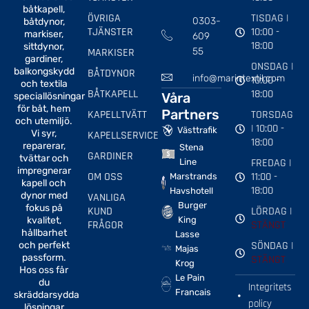
båtkapell,
ÖVRIGA
TISDAG |
0303-
båtdynor,
TJÄNSTER
10:00 -
markiser,
609
18:00
sittdynor,
MARKISER
55
gardiner,
ONSDAG |
balkongskydd
BÅTDYNOR
info@marintextil.com
10:00 -
och textila
BÅTKAPELL
18:00
Våra
speciallösningar
för båt, hem
Partners
KAPELLTVÄTT
TORSDAG
och utemiljö.
| 10:00 -
Västtrafik
Vi syr,
KAPELLSERVICE
18:00
reparerar,
Stena
GARDINER
tvättar och
FREDAG |
Line
impregnerar
OM OSS
11:00 -
Marstrands
kapell och
18:00
Havshotell
dynor med
VANLIGA
Burger
fokus på
KUND
LÖRDAG |
kvalitet,
King
FRÅGOR
STÄNGT
hållbarhet
Lasse
SÖNDAG |
och perfekt
Majas
passform.
STÄNGT
Krog
Hos oss får
Le Pain
du
Integritets
Francais
skräddarsydda
policy
lösningar