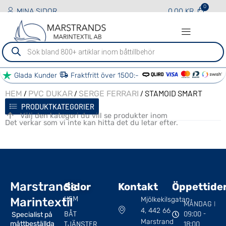
MINA SIDOR
0.00
KR
Sök
efter
produkter
Glada Kunder
Fraktfritt över 1500:-
/
/
/ STAMOID SMART
HEM
PVC DUKAR
SERGE FERRARI
PRODUKTKATEGORIER
Välj den kategori du vill se produkter inom
Det verkar som vi inte kan hitta det du letar efter.
Marstrands
Sidor
Kontakt
Öppettide
HEM
Marintextil
Mjölkekilsgatan
MÅNDAG |
4, 442 66
BÅT
09:00 -
Specialist på
Marstrand
TJÄNSTER
18:00
måttbeställda