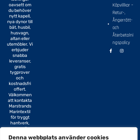
oavsett om
Köpvillkor –
du behöver
Retur-,
nytt kapell,
Ångerrätt-
nya dynor till
båt, husbil,
och
husvagn,
Återbetalni
altan eller
ngspolicy
utemöbler. Vi
F
I
erbjuder
a
n
snabba
c
s
e
t
leveranser,
b
a
gratis
o
g
tygprover
o
r
k
a
och
-
m
kostnadsfri
f
offert.
Välkommen
att kontakta
Marstrands
Marintextil
för tryggt
hantverk,
personlig
service och
Denna webbplats använder cookies
textil som