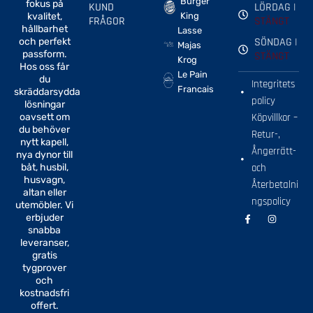
Burger
fokus på
KUND
LÖRDAG |
kvalitet,
King
FRÅGOR
STÄNGT
hållbarhet
Lasse
SÖNDAG |
och perfekt
Majas
passform.
STÄNGT
Krog
Hos oss får
Le Pain
du
Integritets
Francais
skräddarsydda
policy
lösningar
oavsett om
Köpvillkor –
du behöver
Retur-,
nytt kapell,
Ångerrätt-
nya dynor till
båt, husbil,
och
husvagn,
Återbetalni
altan eller
ngspolicy
utemöbler. Vi
F
I
erbjuder
a
n
snabba
c
s
e
t
leveranser,
b
a
gratis
o
g
tygprover
o
r
k
a
och
-
m
kostnadsfri
f
offert.