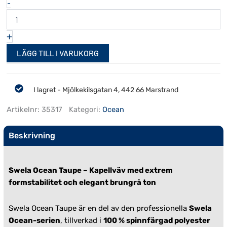
Swela
-
Ocean
150
cm
+
Taupe
mängd
LÄGG TILL I VARUKORG
I lagret - Mjölkekilsgatan 4, 442 66 Marstrand
Artikelnr:
35317
Kategori:
Ocean
Beskrivning
Swela Ocean Taupe – Kapellväv med extrem
formstabilitet och elegant brungrå ton
Swela Ocean Taupe är en del av den professionella
Swela
Ocean-serien
, tillverkad i
100 % spinnfärgad polyester