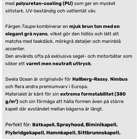
med
polyuretan-coating (PU)
som ger en mycket
slitstark, UV-beständig och vattentät väv.
Färgen
Taupe
kombinerar en
mjuk brun ton med en
elegant grå nyans
, vilket gör den tidlös och lätt att
matcha med teakdäck, mörkgrå detaljer och marinblå
accenter.
Den används ofta på exklusiva segel- och motorbåtar som
söker ett
varmt men neutralt uttryck
.
Swela Ocean är originalväv för
Hallberg-Rassy
,
Nimbus
och flera andra premiumvarv i Europa.
Materialet är känt för sin
extrema formstabilitet (380
g/m²)
och sin förmåga att hålla formen även på större
kapell där avståndet mellan bågarna är långt.
Perfekt för:
, Sprayhood, Biminikapell,
Båtkapell
Flybridgekapell, Hamnkapell, Sittbrunnskapell,