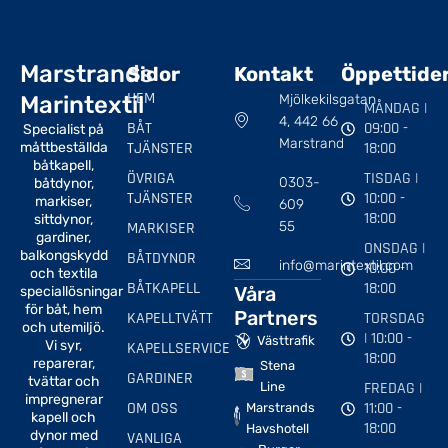
Marstrands
Sidor
Kontakt
Öppettide
HEM
Marintextil
Mjölkekilsgatan
MÅNDAG |
4, 442 66
BÅT
09:00 -
Specialist på
Marstrand
TJÄNSTER
18:00
måttbeställda
båtkapell,
ÖVRIGA
TISDAG |
0303-
båtdynor,
TJÄNSTER
10:00 -
markiser,
609
18:00
sittdynor,
MARKISER
55
gardiner,
ONSDAG |
balkongskydd
BÅTDYNOR
info@marintextil.com
10:00 -
och textila
BÅTKAPELL
18:00
Våra
speciallösningar
för båt, hem
Partners
KAPELLTVÄTT
TORSDAG
och utemiljö.
| 10:00 -
Västtrafik
Vi syr,
KAPELLSERVICE
18:00
reparerar,
Stena
GARDINER
tvättar och
FREDAG |
Line
impregnerar
OM OSS
11:00 -
Marstrands
kapell och
18:00
Havshotell
dynor med
VANLIGA