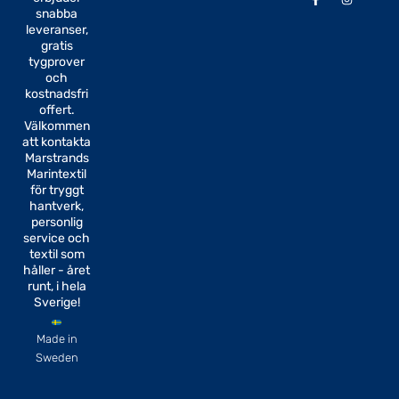
a
n
snabba
c
s
e
t
leveranser,
b
a
gratis
o
g
tygprover
o
r
k
a
och
-
m
kostnadsfri
f
offert.
Välkommen
att kontakta
Marstrands
Marintextil
för tryggt
hantverk,
personlig
service och
textil som
håller - året
runt, i hela
Sverige!
Made in
Sweden