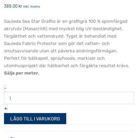
389.00
kr
inkl. moms
Sauleda Sea Star Grafito är en grafitgrå 100 % spinnfärgad
akrylväv (Masacril®) med mycket hög UV-beständighet,
färgäkthet och vattenskydd. Tyget är behandlat med
Sauleda Fabric Protector som gör det vatten- och
smutsavvisande utan att påverka andningsförmågan.
Perfekt för båtkapell, sprayhoods, markiser och
utomhusprojekt där hållbarhet och färgäkta resultat krävs.
Säljs per meter.
Sauleda
-
Sea
Star
Grafito
+
153
cm
LÄGG TILL I VARUKORG
mängd