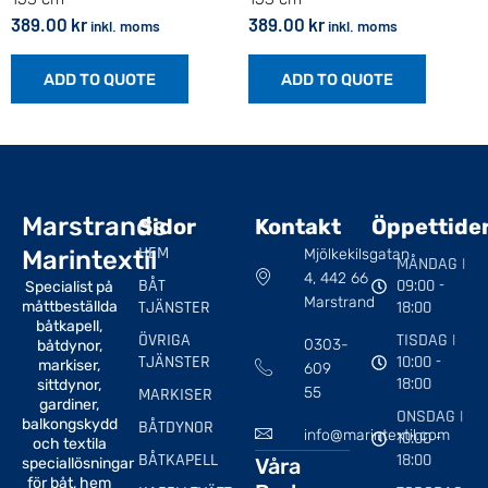
389.00
kr
389.00
kr
inkl. moms
inkl. moms
ADD TO QUOTE
ADD TO QUOTE
Marstrands
Sidor
Kontakt
Öppettide
HEM
Marintextil
Mjölkekilsgatan
MÅNDAG |
4, 442 66
BÅT
09:00 -
Specialist på
Marstrand
TJÄNSTER
18:00
måttbeställda
båtkapell,
ÖVRIGA
TISDAG |
0303-
båtdynor,
TJÄNSTER
10:00 -
markiser,
609
18:00
sittdynor,
MARKISER
55
gardiner,
ONSDAG |
balkongskydd
BÅTDYNOR
info@marintextil.com
10:00 -
och textila
BÅTKAPELL
18:00
Våra
speciallösningar
för båt, hem