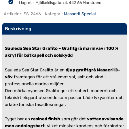
I lagret - Mjölkekilsgatan 4, 442 66 Marstrand
Artikelnr:
SS-2466
Kategori:
Masacril Special
Beskrivning
Sauleda Sea Star Grafito – Grafitgrå marinväv i 100 %
akryl för båtkapell och solskydd
Sauleda Sea Star Grafito är en
djup grafitgrå Masacril®-
väv
framtagen för att stå emot sol, salt och vind i
professionella marina miljöer.
Den mörka nyansen Grafito ger ett sobert, modernt och
tekniskt elegant utseende som passar både lyxyachter och
arkitektoniska fasadlösningar.
Tyget har en
resined finish
som gör det
vattenavvisande
men andningsbart
, vilket minskar kondens och förhindrar