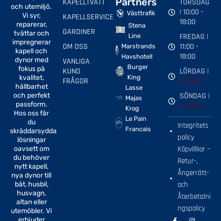
Partners
KAPELLTVÄTT
TORSDAG
och utemiljö.
| 10:00 -
Västtrafik
Vi syr,
KAPELLSERVICE
18:00
reparerar,
Stena
GARDINER
tvättar och
FREDAG |
Line
impregnerar
OM OSS
11:00 -
Marstrands
kapell och
18:00
Havshotell
dynor med
VANLIGA
Burger
fokus på
KUND
LÖRDAG |
kvalitet,
King
FRÅGOR
STÄNGT
hållbarhet
Lasse
SÖNDAG |
och perfekt
Majas
passform.
STÄNGT
Krog
Hos oss får
Le Pain
du
Integritets
Francais
skräddarsydda
policy
lösningar
oavsett om
Köpvillkor –
du behöver
Retur-,
nytt kapell,
Ångerrätt-
nya dynor till
båt, husbil,
och
husvagn,
Återbetalni
altan eller
ngspolicy
utemöbler. Vi
F
I
erbjuder