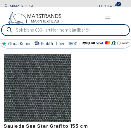
MINA SIDOR
0.00
KR
Sök
efter
produkter
Glada Kunder
Fraktfritt över 1500:-
BÅT TJÄNSTER
ÖVRIGA TJÄNSTER
VÅRA PARTNERS
KONTAKTA OSS
Sauleda Sea Star Grafito 153 cm