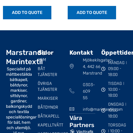
ADD TO QUOTE
ADD TO QUOTE
Marstrands
Sidor
Kontakt
Öppettide
HEM
Marintextil
Mjölkekilsgatan
MÅNDAG |
4, 442 66
BÅT
09:00 -
Specialist på
Marstrand
TJÄNSTER
18:00
måttbeställda
båtkapell,
ÖVRIGA
TISDAG |
0303-
båtdynor,
TJÄNSTER
10:00 -
markiser,
609
18:00
sittdynor,
MARKISER
55
gardiner,
ONSDAG |
balkongskydd
BÅTDYNOR
info@marintextil.com
10:00 -
och textila
BÅTKAPELL
18:00
Våra
speciallösningar
för båt, hem
Partners
KAPELLTVÄTT
TORSDAG
och utemiljö.
| 10:00 -
Västtrafik