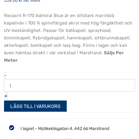
339.00
kr
inkl. moms
Recacril R-170 Admiral Blue är en slitstark marinblå
kapellväv i 100 % spinnfärgad akryl med hög färgäkthet och
UV-beständighet. Passar för båtkapell, sprayhood,
biminikapell, flybridgekapell, hamnkapell, sittbrunnskapell,
akterkapell, bomkapell och lazy bag. Finns i lager och kan
även hämtas direkt i vår verkstad i Marstrand.
Säljs Per
Meter
Recacril
-
R-
170
Admiral
+
Blue
mängd
LÄGG TILL I VARUKORG
I lagret - Mjölkekilsgatan 4, 442 66 Marstrand