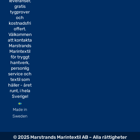
e
t
leveranser,
b
a
gratis
o
g
tygprover
o
r
k
a
och
-
m
kostnadsfri
f
offert.
Välkommen
att kontakta
Marstrands
Marintextil
för tryggt
hantverk,
personlig
service och
textil som
håller - året
runt, i hela
Sverige!
Made in
Sweden
© 2025 Marstrands Marintextil AB – Alla rättigheter