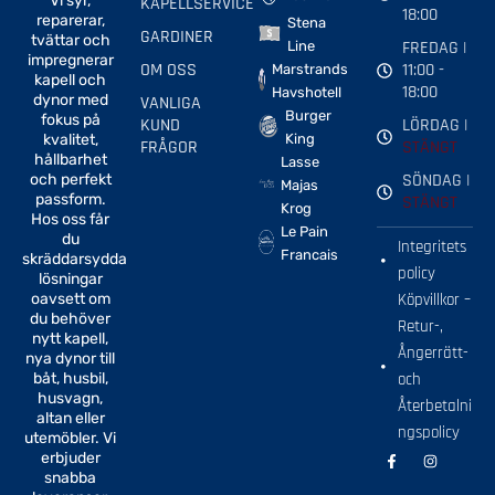
Vi syr,
KAPELLSERVICE
18:00
reparerar,
Stena
GARDINER
tvättar och
FREDAG |
Line
impregnerar
OM OSS
11:00 -
Marstrands
kapell och
18:00
Havshotell
dynor med
VANLIGA
Burger
fokus på
KUND
LÖRDAG |
kvalitet,
King
FRÅGOR
STÄNGT
hållbarhet
Lasse
SÖNDAG |
och perfekt
Majas
passform.
STÄNGT
Krog
Hos oss får
Le Pain
du
Integritets
Francais
skräddarsydda
policy
lösningar
oavsett om
Köpvillkor –
du behöver
Retur-,
nytt kapell,
Ångerrätt-
nya dynor till
båt, husbil,
och
husvagn,
Återbetalni
altan eller
ngspolicy
utemöbler. Vi
F
I
erbjuder
a
n
snabba
c
s