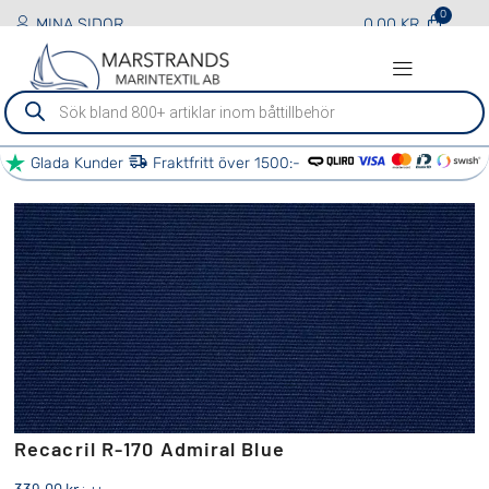
MINA SIDOR
0.00
KR
Sök
efter
produkter
Glada Kunder
Fraktfritt över 1500:-
BÅT TJÄNSTER
ÖVRIGA TJÄNSTER
VÅRA PARTNERS
KONTAKTA OSS
Recacril R-170 Admiral Blue