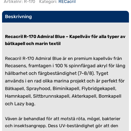
Artikelnr:
R-170
Kategori:
RECacril
Beskrivning
Recacril R-170 Admiral Blue – Kapellväv för alla typer av
båtkapell och marin textil
Recacril R-170 Admiral Blue är en premium kapellväv från
Recasens, framtagen i 100 % spinnfärgad akryl för lång
hållbarhet och färgbeständighet (7–8/8). Tyget
används i en rad olika marina projekt och är perfekt för
, Sprayhood, Biminikapell, Flybridgekapell,
Båtkapell
Hamnkapell, Sittbrunnskapell, Akterkapell, Bomkapell
och Lazy bag.
Väven är behandlad för att motstå röta, mögel, bakterier
och insektsangrepp. Dess UV-beständighet gör att den