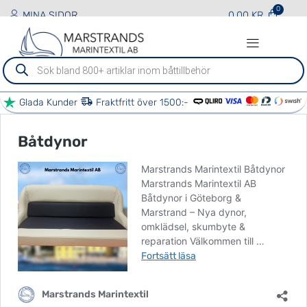
Båtdynor
MINA SIDOR
0.00
KR
Sök
efter
produkter
Glada Kunder
Fraktfritt över 1500:-
BÅT TJÄNSTER
ÖVRIGA TJÄNSTER
VÅRA PARTNERS
KONTAKTA OSS
Båtdynor
Marstrands Marintextil Båtdynor
Marstrands Marintextil AB
Båtdynor i Göteborg &
Marstrand – Nya dynor,
omklädsel, skumbyte &
reparation Välkommen till …
Fortsätt läsa
Marstrands Marintextil